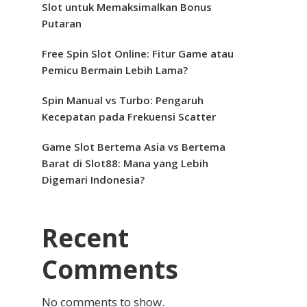
Slot untuk Memaksimalkan Bonus
Putaran
Free Spin Slot Online: Fitur Game atau
Pemicu Bermain Lebih Lama?
Spin Manual vs Turbo: Pengaruh
Kecepatan pada Frekuensi Scatter
Game Slot Bertema Asia vs Bertema
Barat di Slot88: Mana yang Lebih
Digemari Indonesia?
Recent
Comments
No comments to show.