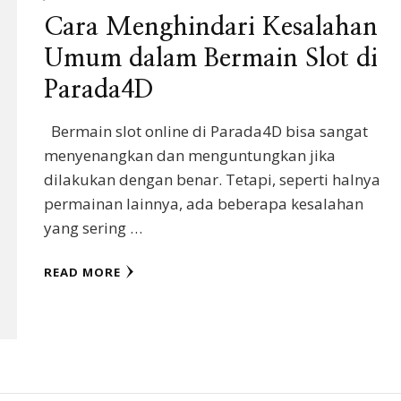
Cara Menghindari Kesalahan
Umum dalam Bermain Slot di
Parada4D
Bermain slot online di Parada4D bisa sangat
menyenangkan dan menguntungkan jika
dilakukan dengan benar. Tetapi, seperti halnya
permainan lainnya, ada beberapa kesalahan
yang sering …
READ MORE