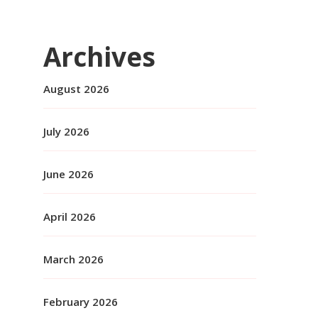
Archives
August 2026
July 2026
June 2026
April 2026
March 2026
February 2026