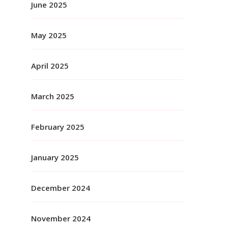
June 2025
May 2025
April 2025
March 2025
February 2025
January 2025
December 2024
November 2024