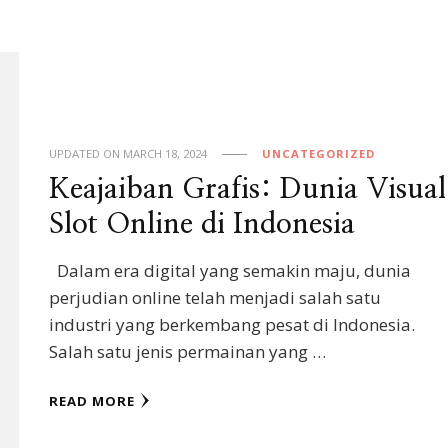
UPDATED ON
MARCH 18, 2024
UNCATEGORIZED
Keajaiban Grafis: Dunia Visual
Slot Online di Indonesia
Dalam era digital yang semakin maju, dunia
perjudian online telah menjadi salah satu
industri yang berkembang pesat di Indonesia.
Salah satu jenis permainan yang …
READ MORE