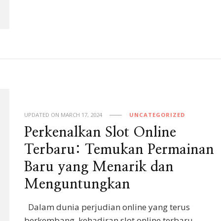
UPDATED ON
MARCH 17, 2024
UNCATEGORIZED
Perkenalkan Slot Online
Terbaru: Temukan Permainan
Baru yang Menarik dan
Menguntungkan
Dalam dunia perjudian online yang terus
berkembang, kehadiran slot online terbaru