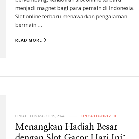
menjadi magnet bagi para pemain di Indonesia.
Slot online terbaru menawarkan pengalaman
bermain …
READ MORE
UPDATED ON
MARCH 15, 2024
UNCATEGORIZED
Menangkan Hadiah Besar
dengan Slot Gacor Hari Ini: