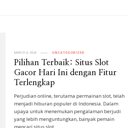
MARCH 4, 2024
UNCATEGORIZED
Pilihan Terbaik: Situs Slot
Gacor Hari Ini dengan Fitur
Terlengkap
Perjudian online, terutama permainan slot, telah
menjadi hiburan populer di Indonesia. Dalam
upaya untuk menemukan pengalaman berjudi
yang lebih menguntungkan, banyak pemain
mencari situs slot …