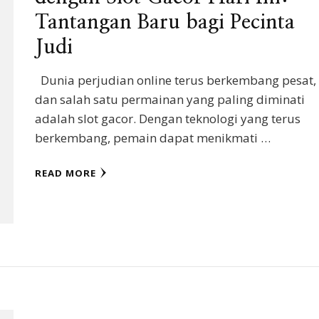
Tantangan Baru bagi Pecinta
Judi
Dunia perjudian online terus berkembang pesat,
dan salah satu permainan yang paling diminati
adalah slot gacor. Dengan teknologi yang terus
berkembang, pemain dapat menikmati …
READ MORE