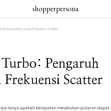
shopperpersona
aruh Kecepatan pada Frekuensi Scatter
 Turbo: Pengaruh
 Frekuensi Scatter
anya-tanya apakah kecepatan melakukan putaran dapat