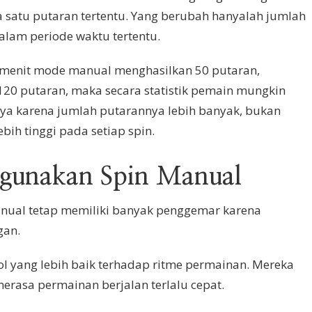
 satu putaran tertentu. Yang berubah hanyalah jumlah
alam periode waktu tertentu.
a menit mode manual menghasilkan 50 putaran,
20 putaran, maka secara statistik pemain mungkin
nya karena jumlah putarannya lebih banyak, bukan
bih tinggi pada setiap spin.
gunakan Spin Manual
anual tetap memiliki banyak penggemar karena
gan.
ol yang lebih baik terhadap ritme permainan. Mereka
merasa permainan berjalan terlalu cepat.