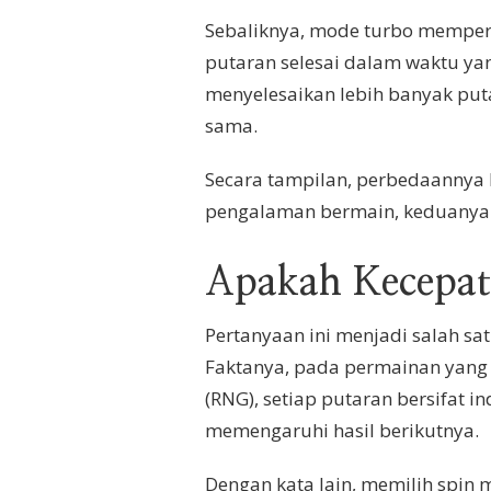
Sebaliknya, mode turbo memperc
putaran selesai dalam waktu yan
menyelesaikan lebih banyak pu
sama.
Secara tampilan, perbedaannya 
pengalaman bermain, keduanya 
Apakah Kecepat
Pertanyaan ini menjadi salah sat
Faktanya, pada permainan yan
(RNG), setiap putaran bersifat i
memengaruhi hasil berikutnya.
Dengan kata lain, memilih spin