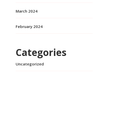
March 2024
February 2024
Categories
Uncategorized