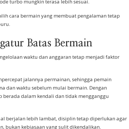
de turbo mungkin terasa lebih sesuai.
milih cara bermain yang membuat pengalaman tetap
uru.
gatur Batas Bermain
engelolaan waktu dan anggaran tetap menjadi faktor
ercepat jalannya permainan, sehingga pemain
na dan waktu sebelum mulai bermain. Dengan
tap berada dalam kendali dan tidak mengganggu
l berjalan lebih lambat, disiplin tetap diperlukan agar
, bukan kebiasaan yang sulit dikendalikan.