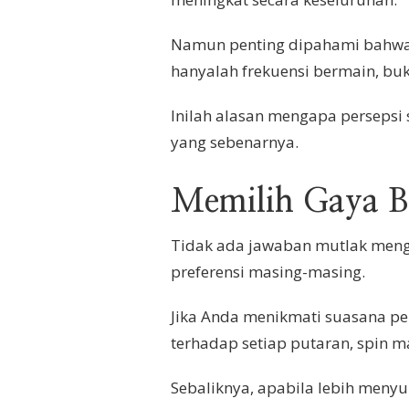
Namun penting dipahami bahwa 
hanyalah frekuensi bermain, bu
Inilah alasan mengapa persepsi 
yang sebenarnya.
Memilih Gaya 
Tidak ada jawaban mutlak menge
preferensi masing-masing.
Jika Anda menikmati suasana per
terhadap setiap putaran, spin 
Sebaliknya, apabila lebih menyu