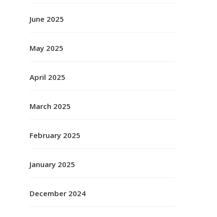
June 2025
May 2025
April 2025
March 2025
February 2025
January 2025
December 2024