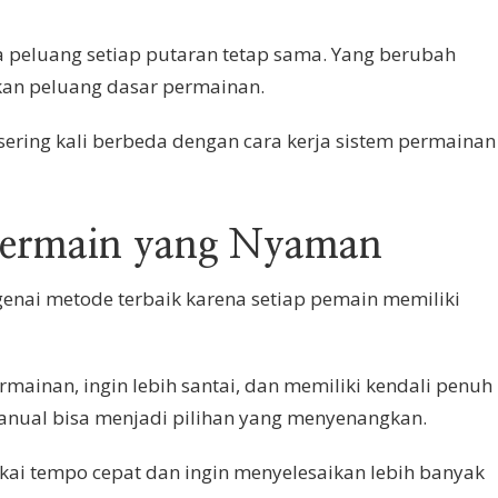
peluang setiap putaran tetap sama. Yang berubah
kan peluang dasar permainan.
sering kali berbeda dengan cara kerja sistem permainan
Bermain yang Nyaman
nai metode terbaik karena setiap pemain memiliki
mainan, ingin lebih santai, dan memiliki kendali penuh
manual bisa menjadi pilihan yang menyenangkan.
kai tempo cepat dan ingin menyelesaikan lebih banyak