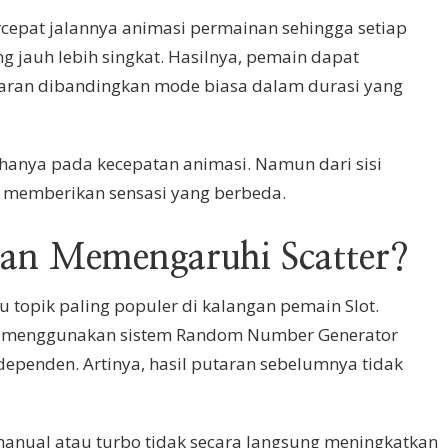
epat jalannya animasi permainan sehingga setiap
g jauh lebih singkat. Hasilnya, pemain dapat
taran dibandingkan mode biasa dalam durasi yang
hanya pada kecepatan animasi. Namun dari sisi
memberikan sensasi yang berbeda.
an Memengaruhi Scatter?
u topik paling populer di kalangan pemain Slot.
g menggunakan sistem Random Number Generator
ndependen. Artinya, hasil putaran sebelumnya tidak
 manual atau turbo tidak secara langsung meningkatkan