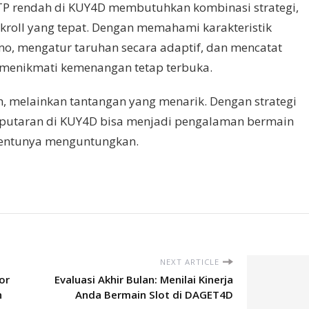
TP rendah di KUY4D membutuhkan kombinasi strategi,
kroll yang tepat. Dengan memahami karakteristik
, mengatur taruhan secara adaptif, dan mencatat
 menikmati kemenangan tetap terbuka.
, melainkan tantangan yang menarik. Dengan strategi
ap putaran di KUY4D bisa menjadi pengalaman bermain
tentunya menguntungkan.
NEXT ARTICLE
or
Evaluasi Akhir Bulan: Menilai Kinerja
n
Anda Bermain Slot di DAGET4D