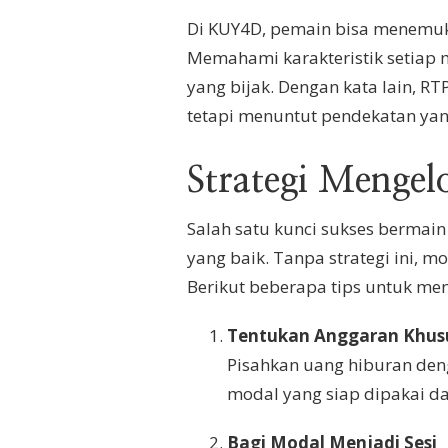
Di KUY4D, pemain bisa menemuk
Memahami karakteristik setiap
yang bijak. Dengan kata lain, R
tetapi menuntut pendekatan yang
Strategi Mengel
Salah satu kunci sukses bermai
yang baik. Tanpa strategi ini, 
Berikut beberapa tips untuk men
Tentukan Anggaran Khus
Pisahkan uang hiburan den
modal yang siap dipakai da
Bagi Modal Menjadi Sesi