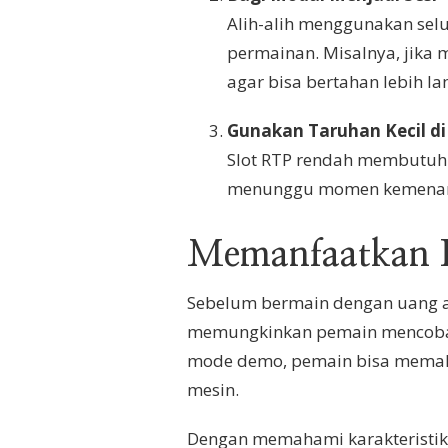
Alih-alih menggunakan selu
permainan. Misalnya, jika 
agar bisa bertahan lebih la
Gunakan Taruhan Kecil di
Slot RTP rendah membutuhk
menunggu momen kemenangan
Memanfaatkan 
Sebelum bermain dengan uang a
memungkinkan pemain mencoba s
mode demo, pemain bisa memaham
mesin.
Dengan memahami karakteristik