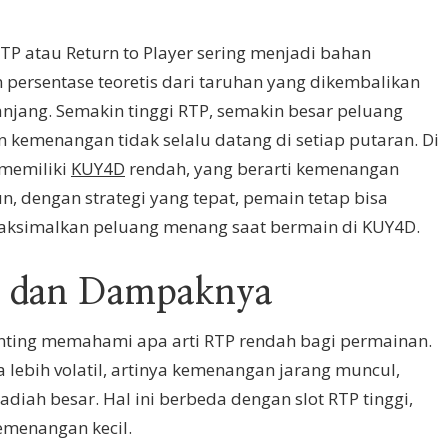
 RTP atau Return to Player sering menjadi bahan
persentase teoretis dari taruhan yang dikembalikan
jang. Semakin tinggi RTP, semakin besar peluang
kemenangan tidak selalu datang di setiap putaran. Di
 memiliki
KUY4D
rendah, yang berarti kemenangan
, dengan strategi yang tepat, pemain tetap bisa
ksimalkan peluang menang saat bermain di KUY4D.
 dan Dampaknya
nting memahami apa arti RTP rendah bagi permainan.
 lebih volatil, artinya kemenangan jarang muncul,
adiah besar. Hal ini berbeda dengan slot RTP tinggi,
emenangan kecil.