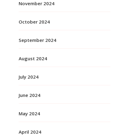
November 2024
October 2024
September 2024
August 2024
July 2024
June 2024
May 2024
April 2024