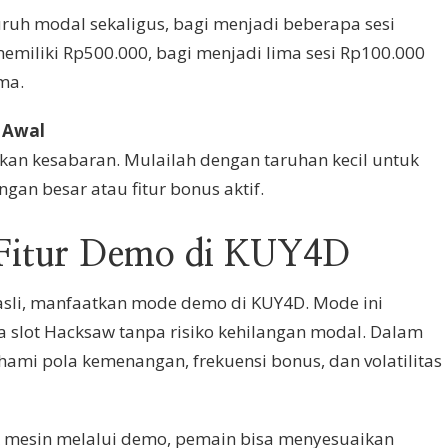
ruh modal sekaligus, bagi menjadi beberapa sesi
memiliki Rp500.000, bagi menjadi lima sesi Rp100.000
ma.
 Awal
an kesabaran. Mulailah dengan taruhan kecil untuk
 besar atau fitur bonus aktif.
Fitur Demo di KUY4D
sli, manfaatkan mode demo di KUY4D. Mode ini
lot Hacksaw tanpa risiko kehilangan modal. Dalam
i pola kemenangan, frekuensi bonus, dan volatilitas
 mesin melalui demo, pemain bisa menyesuaikan