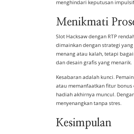
menghindari keputusan impulsi
Menikmati Pros
Slot Hacksaw dengan RTP renda
dimainkan dengan strategi yang 
menang atau kalah, tetapi bagai
dan desain grafis yang menarik.
Kesabaran adalah kunci. Pem
atau memanfaatkan fitur bonus 
hadiah akhirnya muncul. Dengan
menyenangkan tanpa stres.
Kesimpulan