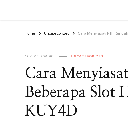
Home
Uncategorized
Cara Menyiasati RTP Rendah
NOVEMBER 28, 2025
UNCATEGORIZED
Cara Menyiasat
Beberapa Slot 
KUY4D