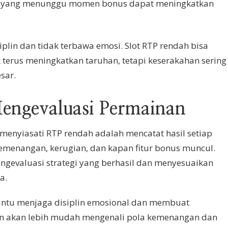
han yang menunggu momen bonus dapat meningkatkan
iplin dan tidak terbawa emosi. Slot RTP rendah bisa
erus meningkatkan taruhan, tetapi keserakahan sering
sar.
engevaluasi Permainan
k menyiasati RTP rendah adalah mencatat hasil setiap
kemenangan, kerugian, dan kapan fitur bonus muncul.
ngevaluasi strategi yang berhasil dan menyesuaikan
a.
antu menjaga disiplin emosional dan membuat
ain akan lebih mudah mengenali pola kemenangan dan