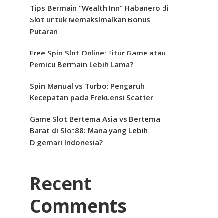
Tips Bermain “Wealth Inn” Habanero di
Slot untuk Memaksimalkan Bonus
Putaran
Free Spin Slot Online: Fitur Game atau
Pemicu Bermain Lebih Lama?
Spin Manual vs Turbo: Pengaruh
Kecepatan pada Frekuensi Scatter
Game Slot Bertema Asia vs Bertema
Barat di Slot88: Mana yang Lebih
Digemari Indonesia?
Recent
Comments