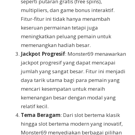
seperti putaran gratis (free spins),
multipliers, dan game bonus interaktif.
Fitur-fitur ini tidak hanya menambah
keseruan permainan tetapi juga
meningkatkan peluang pemain untuk
memenangkan hadiah besar.
Jackpot Progresif
: Monster69 menawarkan
jackpot progresif yang dapat mencapai
jumlah yang sangat besar. Fitur ini menjadi
daya tarik utama bagi para pemain yang
mencari kesempatan untuk meraih
kemenangan besar dengan modal yang
relatif kecil.
Tema Beragam
: Dari slot bertema klasik
hingga slot bertema modern yang inovatif,
Monster69 menyediakan berbagai pilihan