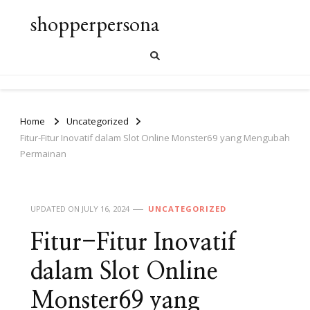
shopperpersona
Home
Uncategorized
Fitur-Fitur Inovatif dalam Slot Online Monster69 yang Mengubah
Permainan
UPDATED ON
JULY 16, 2024
UNCATEGORIZED
Fitur-Fitur Inovatif
dalam Slot Online
Monster69 yang