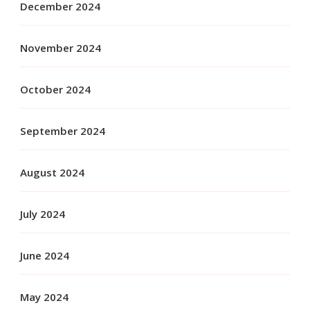
December 2024
November 2024
October 2024
September 2024
August 2024
July 2024
June 2024
May 2024