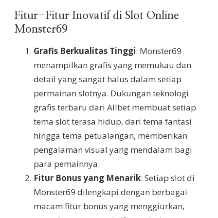
Fitur-Fitur Inovatif di Slot Online
Monster69
Grafis Berkualitas Tinggi
: Monster69
menampilkan grafis yang memukau dan
detail yang sangat halus dalam setiap
permainan slotnya. Dukungan teknologi
grafis terbaru dari Allbet membuat setiap
tema slot terasa hidup, dari tema fantasi
hingga tema petualangan, memberikan
pengalaman visual yang mendalam bagi
para pemainnya.
Fitur Bonus yang Menarik
: Setiap slot di
Monster69 dilengkapi dengan berbagai
macam fitur bonus yang menggiurkan,