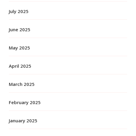
July 2025
June 2025
May 2025
April 2025
March 2025
February 2025
January 2025