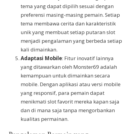
tema yang dapat dipilih sesuai dengan
preferensi masing-masing pemain. Setiap
tema membawa cerita dan karakteristik
unik yang membuat setiap putaran slot
menjadi pengalaman yang berbeda setiap
kali dimainkan.
Adaptasi Mobile
: Fitur inovatif lainnya
yang ditawarkan oleh Monster69 adalah
kemampuan untuk dimainkan secara
mobile. Dengan aplikasi atau versi mobile
yang responsif, para pemain dapat
menikmati slot favorit mereka kapan saja
dan di mana saja tanpa mengorbankan
kualitas permainan.