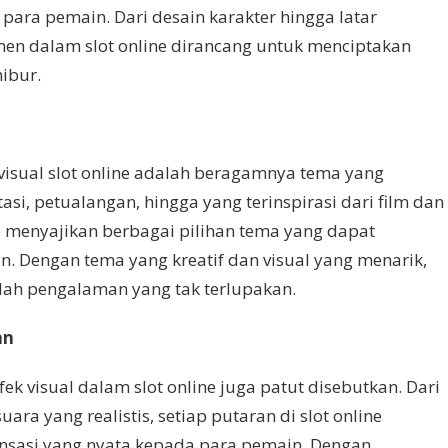
ra pemain. Dari desain karakter hingga latar
emen dalam slot online dirancang untuk menciptakan
ibur.
 visual slot online adalah beragamnya tema yang
asi, petualangan, hingga yang terinspirasi dari film dan
ine menyajikan berbagai pilihan tema yang dapat
. Dengan tema yang kreatif dan visual yang menarik,
dalah pengalaman yang tak terlupakan.
an
fek visual dalam slot online juga patut disebutkan. Dari
ara yang realistis, setiap putaran di slot online
nsasi yang nyata kepada para pemain. Dengan