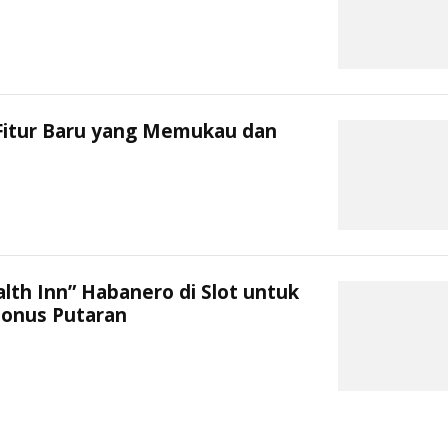
r-Fitur Baru yang Memukau dan
lth Inn” Habanero di Slot untuk
onus Putaran