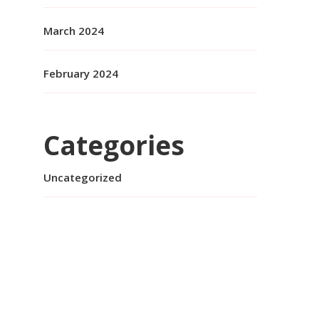
March 2024
February 2024
Categories
Uncategorized