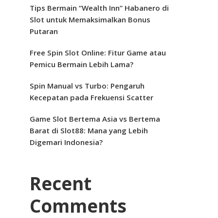
Tips Bermain “Wealth Inn” Habanero di
Slot untuk Memaksimalkan Bonus
Putaran
Free Spin Slot Online: Fitur Game atau
Pemicu Bermain Lebih Lama?
Spin Manual vs Turbo: Pengaruh
Kecepatan pada Frekuensi Scatter
Game Slot Bertema Asia vs Bertema
Barat di Slot88: Mana yang Lebih
Digemari Indonesia?
Recent
Comments