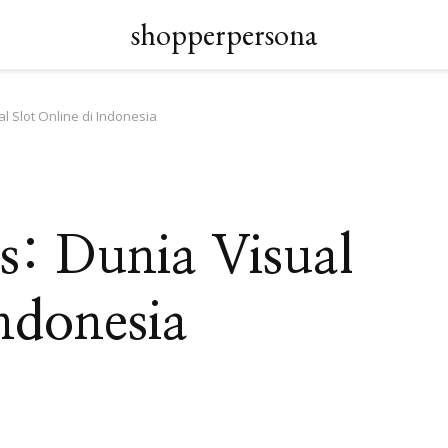
shopperpersona
l Slot Online di Indonesia
s: Dunia Visual
Indonesia