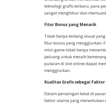
teknologi grafis terbaru, para
sangat menghibur dan memuas
Fitur Bonus yang Menarik
Tidak hanya tentang visual yan
fitur bonus yang menggiurkan. Fit
mini-game tidak hanya menamba
peluang untuk meraih kemenangan
putaran di slot online dapat m
menggiurkan.
Kualitas Grafis sebagai Faktor
Dalam persaingan ketat di pasar 
faktor utama yang menentukan d