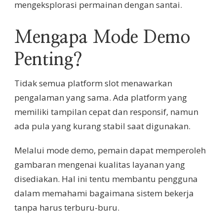
mengeksplorasi permainan dengan santai.
Mengapa Mode Demo
Penting?
Tidak semua platform slot menawarkan
pengalaman yang sama. Ada platform yang
memiliki tampilan cepat dan responsif, namun
ada pula yang kurang stabil saat digunakan.
Melalui mode demo, pemain dapat memperoleh
gambaran mengenai kualitas layanan yang
disediakan. Hal ini tentu membantu pengguna
dalam memahami bagaimana sistem bekerja
tanpa harus terburu-buru.