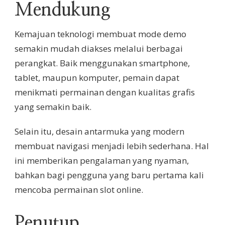
Mendukung
Kemajuan teknologi membuat mode demo
semakin mudah diakses melalui berbagai
perangkat. Baik menggunakan smartphone,
tablet, maupun komputer, pemain dapat
menikmati permainan dengan kualitas grafis
yang semakin baik.
Selain itu, desain antarmuka yang modern
membuat navigasi menjadi lebih sederhana. Hal
ini memberikan pengalaman yang nyaman,
bahkan bagi pengguna yang baru pertama kali
mencoba permainan slot online.
Penutup