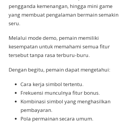
pengganda kemenangan, hingga mini game
yang membuat pengalaman bermain semakin
seru.
Melalui mode demo, pemain memiliki
kesempatan untuk memahami semua fitur
tersebut tanpa rasa terburu-buru.
Dengan begitu, pemain dapat mengetahui:
Cara kerja simbol tertentu.
Frekuensi munculnya fitur bonus.
Kombinasi simbol yang menghasilkan
pembayaran.
Pola permainan secara umum.