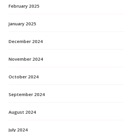
February 2025
January 2025
December 2024
November 2024
October 2024
September 2024
August 2024
July 2024