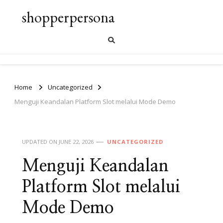
shopperpersona
Home
Uncategorized
Menguji Keandalan Platform Slot melalui Mode Demo
UPDATED ON
JUNE 22, 2026
UNCATEGORIZED
Menguji Keandalan
Platform Slot melalui
Mode Demo