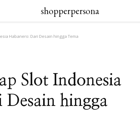
shopperpersona
esia Habanero: Dari Desain hingga Tema
p Slot Indonesia
 Desain hingga