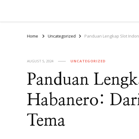
Home
Uncategorized
Panduan Lengkap Slot Indon
AUGUST 5, 2024
UNCATEGORIZED
Panduan Lengka
Habanero: Dari
Tema