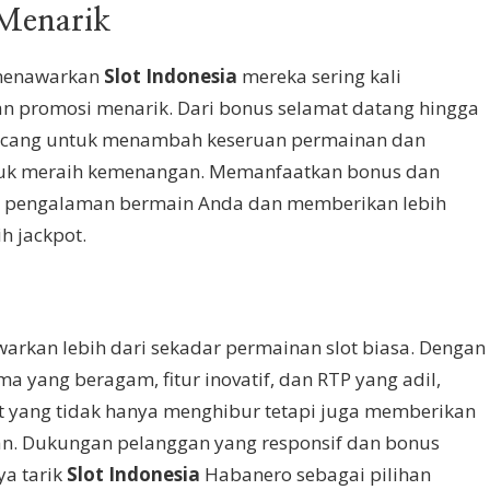
Menarik
 menawarkan
Slot Indonesia
mereka sering kali
n promosi menarik. Dari bonus selamat datang hingga
rancang untuk menambah keseruan permainan dan
tuk meraih kemenangan. Memanfaatkan bonus dan
n pengalaman bermain Anda dan memberikan lebih
h jackpot.
rkan lebih dari sekadar permainan slot biasa. Dengan
a yang beragam, fitur inovatif, dan RTP yang adil,
t yang tidak hanya menghibur tetapi juga memberikan
n. Dukungan pelanggan yang responsif dan bonus
a tarik
Slot Indonesia
Habanero sebagai pilihan