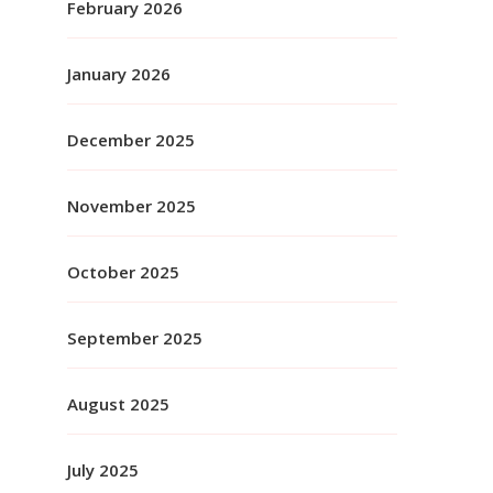
February 2026
January 2026
December 2025
November 2025
October 2025
September 2025
August 2025
July 2025