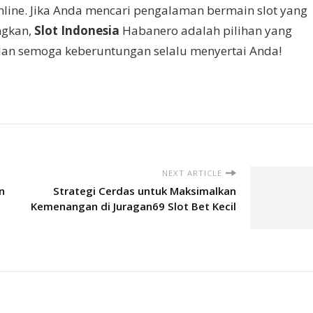
line. Jika Anda mencari pengalaman bermain slot yang
ngkan,
Slot Indonesia
Habanero adalah pilihan yang
dan semoga keberuntungan selalu menyertai Anda!
NEXT ARTICLE
n
Strategi Cerdas untuk Maksimalkan
Kemenangan di Juragan69 Slot Bet Kecil