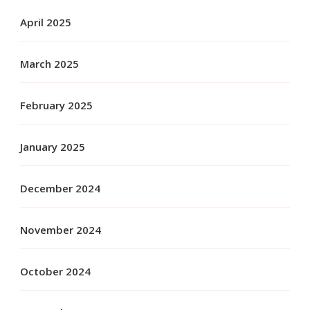
April 2025
March 2025
February 2025
January 2025
December 2024
November 2024
October 2024