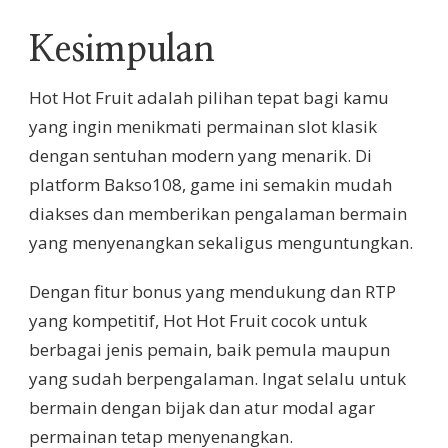
Kesimpulan
Hot Hot Fruit adalah pilihan tepat bagi kamu
yang ingin menikmati permainan slot klasik
dengan sentuhan modern yang menarik. Di
platform Bakso108, game ini semakin mudah
diakses dan memberikan pengalaman bermain
yang menyenangkan sekaligus menguntungkan.
Dengan fitur bonus yang mendukung dan RTP
yang kompetitif, Hot Hot Fruit cocok untuk
berbagai jenis pemain, baik pemula maupun
yang sudah berpengalaman. Ingat selalu untuk
bermain dengan bijak dan atur modal agar
permainan tetap menyenangkan.