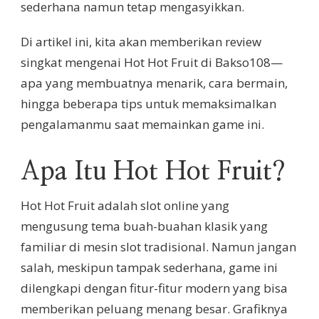
sederhana namun tetap mengasyikkan.
Di artikel ini, kita akan memberikan review
singkat mengenai Hot Hot Fruit di Bakso108—
apa yang membuatnya menarik, cara bermain,
hingga beberapa tips untuk memaksimalkan
pengalamanmu saat memainkan game ini.
Apa Itu Hot Hot Fruit?
Hot Hot Fruit adalah slot online yang
mengusung tema buah-buahan klasik yang
familiar di mesin slot tradisional. Namun jangan
salah, meskipun tampak sederhana, game ini
dilengkapi dengan fitur-fitur modern yang bisa
memberikan peluang menang besar. Grafiknya