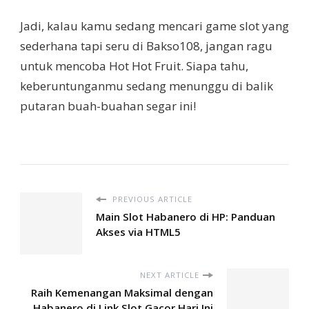
Jadi, kalau kamu sedang mencari game slot yang
sederhana tapi seru di Bakso108, jangan ragu
untuk mencoba Hot Hot Fruit. Siapa tahu,
keberuntunganmu sedang menunggu di balik
putaran buah-buahan segar ini!
PREVIOUS ARTICLE
Main Slot Habanero di HP: Panduan
Akses via HTML5
NEXT ARTICLE
Raih Kemenangan Maksimal dengan
Habanero di Link Slot Gacor Hari Ini