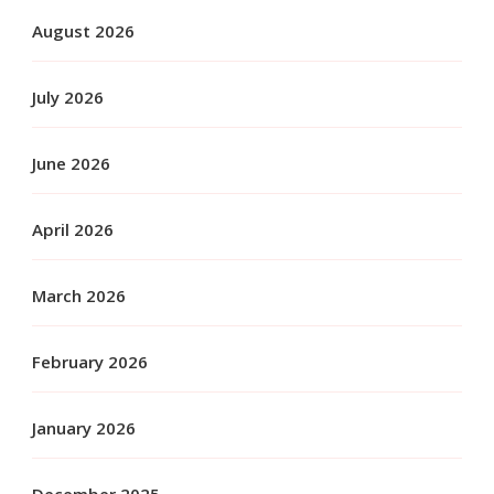
August 2026
July 2026
June 2026
April 2026
March 2026
February 2026
January 2026