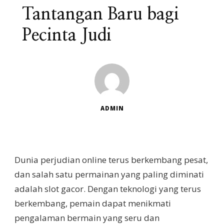
Tantangan Baru bagi
Pecinta Judi
ADMIN
Dunia perjudian online terus berkembang pesat,
dan salah satu permainan yang paling diminati
adalah slot gacor. Dengan teknologi yang terus
berkembang, pemain dapat menikmati
pengalaman bermain yang seru dan