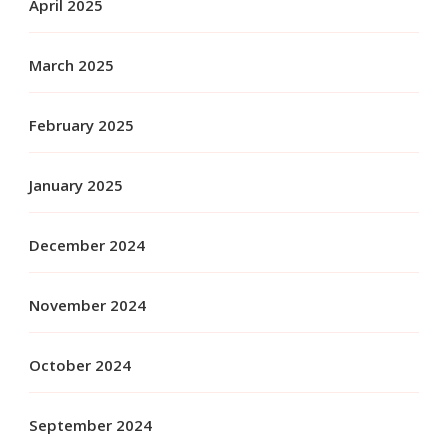
April 2025
March 2025
February 2025
January 2025
December 2024
November 2024
October 2024
September 2024