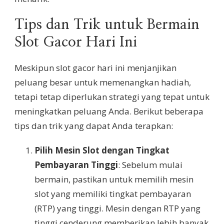
Tips dan Trik untuk Bermain
Slot Gacor Hari Ini
Meskipun slot gacor hari ini menjanjikan
peluang besar untuk memenangkan hadiah,
tetapi tetap diperlukan strategi yang tepat untuk
meningkatkan peluang Anda. Berikut beberapa
tips dan trik yang dapat Anda terapkan:
Pilih Mesin Slot dengan Tingkat
Pembayaran Tinggi
: Sebelum mulai
bermain, pastikan untuk memilih mesin
slot yang memiliki tingkat pembayaran
(RTP) yang tinggi. Mesin dengan RTP yang
tinggi cenderung memberikan lebih banyak