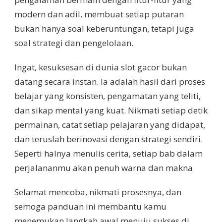
modern dan adil, membuat setiap putaran
bukan hanya soal keberuntungan, tetapi juga
soal strategi dan pengelolaan.
Ingat, kesuksesan di dunia slot gacor bukan
datang secara instan. Ia adalah hasil dari proses
belajar yang konsisten, pengamatan yang teliti,
dan sikap mental yang kuat. Nikmati setiap detik
permainan, catat setiap pelajaran yang didapat,
dan teruslah berinovasi dengan strategi sendiri.
Seperti halnya menulis cerita, setiap bab dalam
perjalananmu akan penuh warna dan makna.
Selamat mencoba, nikmati prosesnya, dan
semoga panduan ini membantu kamu
menemukan langkah awal menuju sukses di