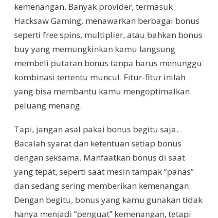
kemenangan. Banyak provider, termasuk
Hacksaw Gaming, menawarkan berbagai bonus
seperti free spins, multiplier, atau bahkan bonus
buy yang memungkinkan kamu langsung
membeli putaran bonus tanpa harus menunggu
kombinasi tertentu muncul. Fitur-fitur inilah
yang bisa membantu kamu mengoptimalkan
peluang menang.
Tapi, jangan asal pakai bonus begitu saja.
Bacalah syarat dan ketentuan setiap bonus
dengan seksama. Manfaatkan bonus di saat
yang tepat, seperti saat mesin tampak “panas”
dan sedang sering memberikan kemenangan.
Dengan begitu, bonus yang kamu gunakan tidak
hanya menjadi “penguat” kemenangan, tetapi