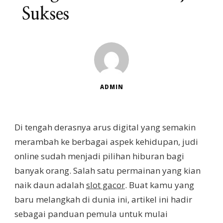
Sukses
ADMIN
Di tengah derasnya arus digital yang semakin
merambah ke berbagai aspek kehidupan, judi
online sudah menjadi pilihan hiburan bagi
banyak orang. Salah satu permainan yang kian
naik daun adalah
slot gacor
. Buat kamu yang
baru melangkah di dunia ini, artikel ini hadir
sebagai panduan pemula untuk mulai