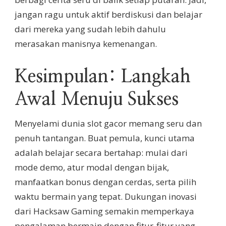
jangan ragu untuk aktif berdiskusi dan belajar
dari mereka yang sudah lebih dahulu
merasakan manisnya kemenangan.
Kesimpulan: Langkah
Awal Menuju Sukses
Menyelami dunia slot gacor memang seru dan
penuh tantangan. Buat pemula, kunci utama
adalah belajar secara bertahap: mulai dari
mode demo, atur modal dengan bijak,
manfaatkan bonus dengan cerdas, serta pilih
waktu bermain yang tepat. Dukungan inovasi
dari Hacksaw Gaming semakin memperkaya
pengalaman bermain dengan fitur-fitur yang