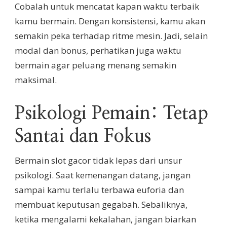
Cobalah untuk mencatat kapan waktu terbaik
kamu bermain. Dengan konsistensi, kamu akan
semakin peka terhadap ritme mesin. Jadi, selain
modal dan bonus, perhatikan juga waktu
bermain agar peluang menang semakin
maksimal.
Psikologi Pemain: Tetap
Santai dan Fokus
Bermain slot gacor tidak lepas dari unsur
psikologi. Saat kemenangan datang, jangan
sampai kamu terlalu terbawa euforia dan
membuat keputusan gegabah. Sebaliknya,
ketika mengalami kekalahan, jangan biarkan