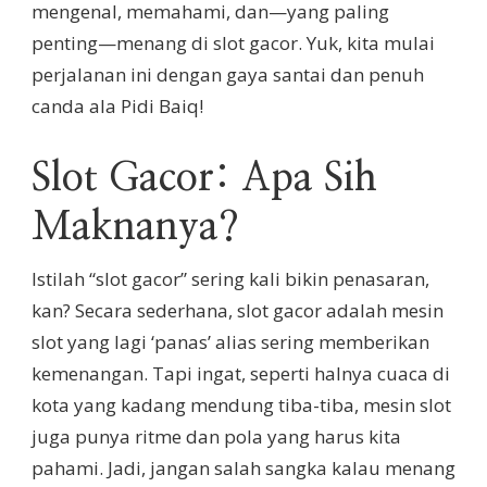
mengenal, memahami, dan—yang paling
penting—menang di slot gacor. Yuk, kita mulai
perjalanan ini dengan gaya santai dan penuh
canda ala Pidi Baiq!
Slot Gacor: Apa Sih
Maknanya?
Istilah “slot gacor” sering kali bikin penasaran,
kan? Secara sederhana, slot gacor adalah mesin
slot yang lagi ‘panas’ alias sering memberikan
kemenangan. Tapi ingat, seperti halnya cuaca di
kota yang kadang mendung tiba-tiba, mesin slot
juga punya ritme dan pola yang harus kita
pahami. Jadi, jangan salah sangka kalau menang