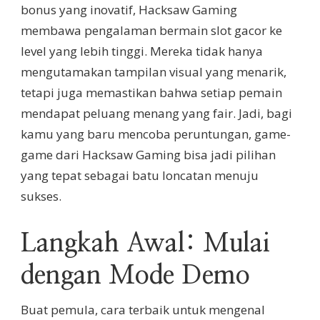
bonus yang inovatif, Hacksaw Gaming
membawa pengalaman bermain slot gacor ke
level yang lebih tinggi. Mereka tidak hanya
mengutamakan tampilan visual yang menarik,
tetapi juga memastikan bahwa setiap pemain
mendapat peluang menang yang fair. Jadi, bagi
kamu yang baru mencoba peruntungan, game-
game dari Hacksaw Gaming bisa jadi pilihan
yang tepat sebagai batu loncatan menuju
sukses.
Langkah Awal: Mulai
dengan Mode Demo
Buat pemula, cara terbaik untuk mengenal