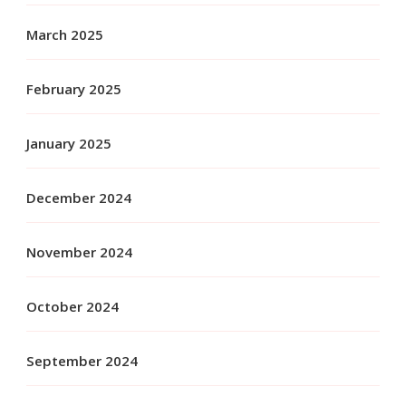
March 2025
February 2025
January 2025
December 2024
November 2024
October 2024
September 2024