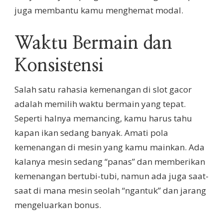
juga membantu kamu menghemat modal.
Waktu Bermain dan
Konsistensi
Salah satu rahasia kemenangan di slot gacor
adalah memilih waktu bermain yang tepat.
Seperti halnya memancing, kamu harus tahu
kapan ikan sedang banyak. Amati pola
kemenangan di mesin yang kamu mainkan. Ada
kalanya mesin sedang “panas” dan memberikan
kemenangan bertubi-tubi, namun ada juga saat-
saat di mana mesin seolah “ngantuk” dan jarang
mengeluarkan bonus.