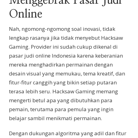
Menggebrak Pasar Judi
Online
Nah, ngomong-ngomong soal inovasi, tidak
lengkap rasanya jika tidak menyebut Hacksaw
Gaming. Provider ini sudah cukup dikenal di
pasar judi online Indonesia karena keberanian
mereka menghadirkan permainan dengan
desain visual yang memukau, tema kreatif, dan
fitur-fitur canggih yang bikin setiap putaran
terasa lebih seru. Hacksaw Gaming memang
mengerti betul apa yang dibutuhkan para
pemain, terutama para pemula yang ingin
belajar sambil menikmati permainan.
Dengan dukungan algoritma yang adil dan fitur